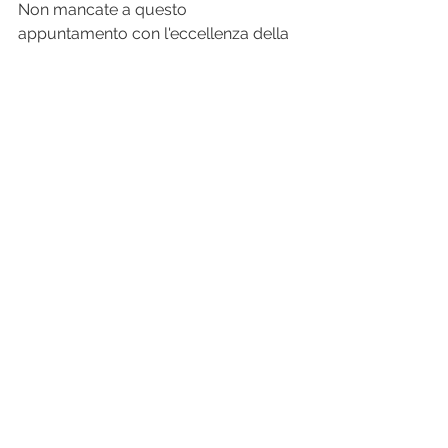
Non mancate a questo 
appuntamento con l'eccellenza della 
nautica artigianale. Sarà un'ispirazione 
per tutti coloro che amano il legno, il 
design e la navigazione.
Per informazioni sull'evento 
e per confermare la vostra 
presenza :
Contatta il nostro staff per 
prenotare
Chiama il numero 
377 0863108
Vi aspettiamo per un brindisi di 
presentazione per celebrare insieme 
la passione, l'ingegno e la bellezza.