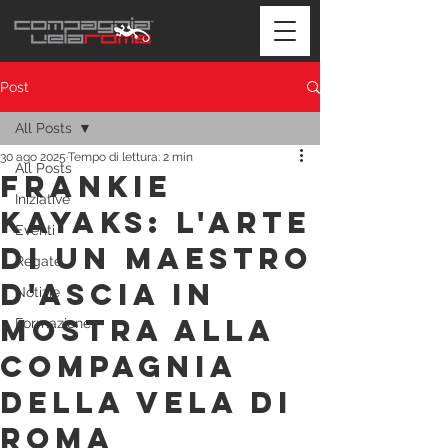
Post
All Posts
30 ago 2025
Tempo di lettura: 2 min
All Posts
Frankie
Iniziative
Kayaks: L'Arte
Eventi
di un Maestro
Regate
d'Ascia in
Notizie
Mostra alla
Formazione
Compagnia
della Vela di
Roma