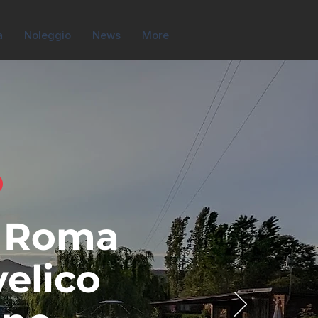
a
Noleggio
News
More
a Roma
velico