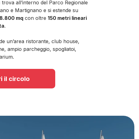
 trova all’interno del Parco Regionale
iano e Martignano e si estende su
 18.800 mq
con oltre
150 metri lineari
ta
.
de un’area ristorante, club house,
e, ampio parcheggio, spogliatoi,
arium.
 il circolo