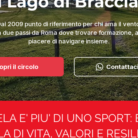
l Lago di Bracci
al 2009 punto di riferimento per chi ama il vent
 due passi da Roma dove trovare formazione, am
piacere di navigare insieme.
pri il circolo
Contattaci
ELA E' PIU' DI UNO SPORT:
A DI VITA, VALORI E RESIL