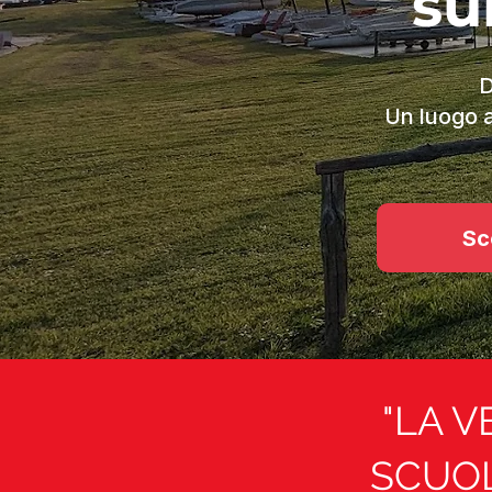
su
D
Un luogo a
Sco
"LA V
SCUOL