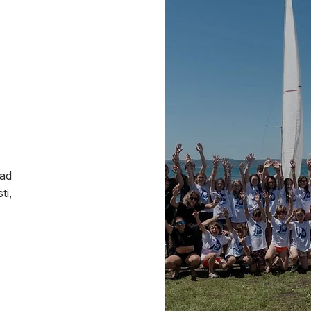
 ad
ti,