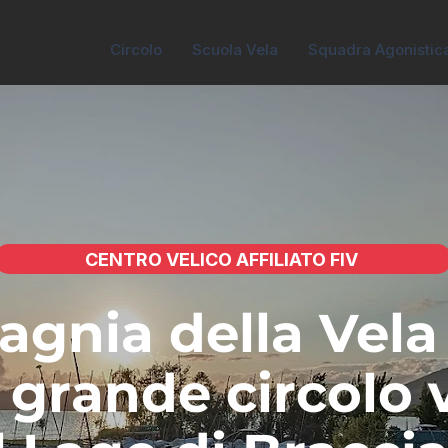
Circolo
Scuola Vela
Squadra Agonistic
CENTRO VELICO AFFILIATO FIV
gnia della Vel
ù grande circolo 